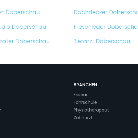
zt Doberschau
Dachdecker Dobersch
tudio Doberschau
Fliesenleger Dobersch
rater Doberschau
Tierarzt Doberschau
BRANCHEN
Friseur
Fahrschule
r
Physiotherapeut
Zahnarzt