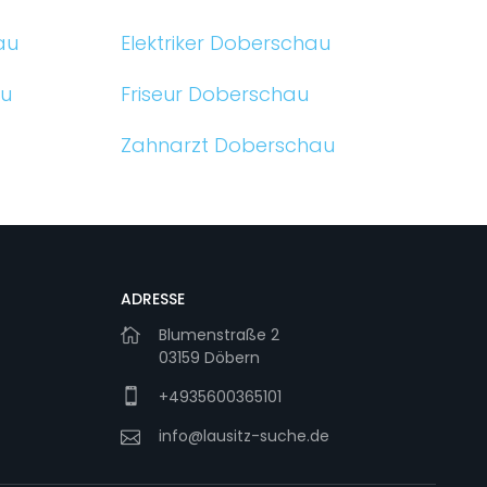
au
Elektriker Doberschau
au
Friseur Doberschau
Zahnarzt Doberschau
ADRESSE
Blumenstraße 2
03159 Döbern
+4935600365101
info@lausitz-suche.de