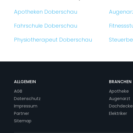
Apotheken Doberschau
Augenar
Fahrschule Doberschau
Fitnesss
Physiotherapeut Doberschau
Steuerbe
ALLGEMEIN
BRANCHEN
AGB
Apotheke
Datenschutz
Augenarzt
Impressum
Dachdecke
Partner
Elektriker
Sitemap