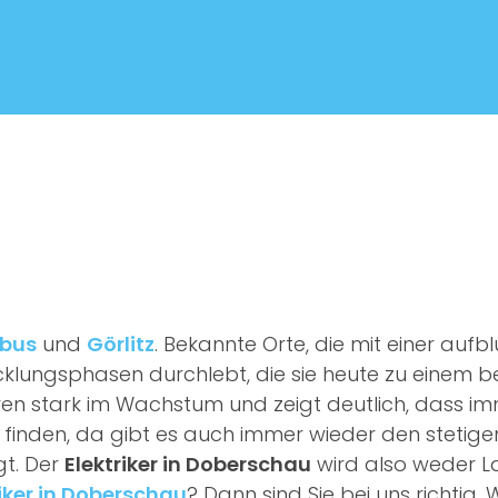
tbus
und
Görlitz
. Bekannte Orte, die mit einer au
icklungsphasen durchlebt, die sie heute zu einem 
n Jahren stark im Wachstum und zeigt deutlich, dass
 finden, da gibt es auch immer wieder den stetige
gt. Der
Elektriker in Doberschau
wird also weder L
riker in Doberschau
? Dann sind Sie bei uns richtig