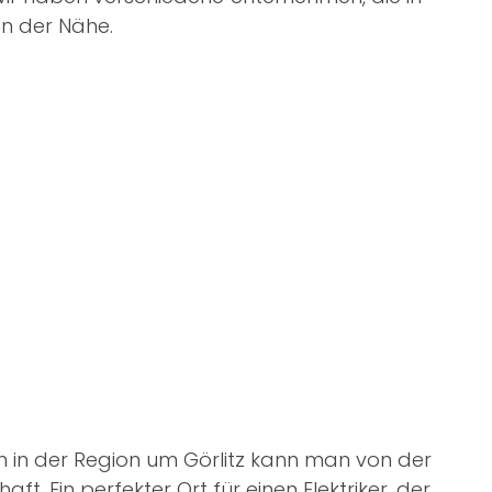
 in der Nähe.
in in der Region um Görlitz kann man von der
aft. Ein perfekter Ort für einen Elektriker, der