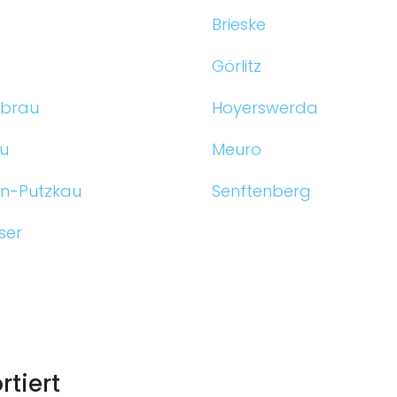
Brieske
Görlitz
brau
Hoyerswerda
u
Meuro
ln-Putzkau
Senftenberg
ser
tiert