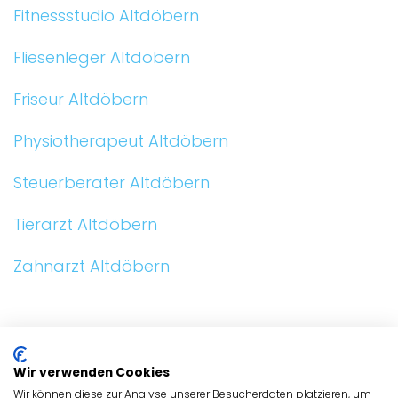
Fitnessstudio Altdöbern
Fliesenleger Altdöbern
Friseur Altdöbern
Physiotherapeut Altdöbern
Steuerberater Altdöbern
Tierarzt Altdöbern
Zahnarzt Altdöbern
ALLGEMEIN
Wir verwenden Cookies
BRANCHEN
Wir können diese zur Analyse unserer Besucherdaten platzieren, um