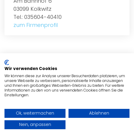
Am Bahnhof 6
03099 Kolkwitz
Tel.: 035604-40410
zum Firmenprofil
ALLGEMEIN
Wir verwenden Cookies
BRANCHEN
Wir können diese zur Analyse unserer Besucherdaten platzieren, um
unsere Webseite zu verbessern, personalisierte Inhalte anzuzeigen
und Ihnen ein großartiges Webseiten-Erlebnis zu bieten. Für weitere
BRANCHEN
Informationen zu den von uns verwendeten Cookies öffnen Sie die
Einstellungen.
ADRESSE
Ok, weitermachen
Ablehnen
© Copyright Lausitz-Suche.de 2026
Nein, anpassen